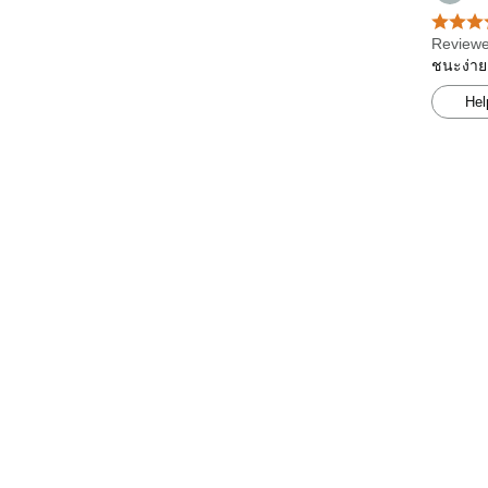
Reviewe
ชนะง่าย
Hel