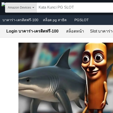
Skip to main content
Amazon Devices
บาคาร่า-เครดิตฟรี-100
สล็อต pg สาธิต
PGSLOT
Login บาคาร่า-เครดิตฟรี-100
สล็อตหน้า
Slot บาคาร่า