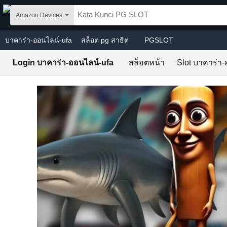
Skip to main content
Amazon Devices
บาคาร่า-ออนไลน์-ufa
สล็อต pg สาธิต
PGSLOT
Login บาคาร่า-ออนไลน์-ufa
สล็อตหน้า
Slot บาคาร่า-