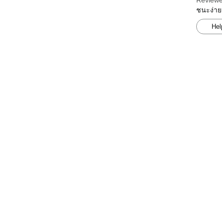
Reviewe
ชนะง่าย
Hel