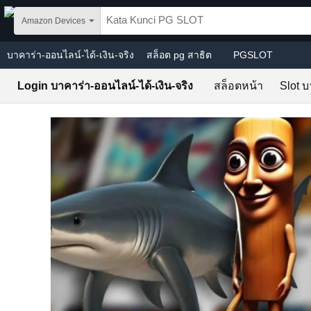
Skip to main content
Amazon Devices
บาคาร่า-ออนไลน์-ได้-เงิน-จริง
สล็อต pg สาธิต
PGSLOT
Login บาคาร่า-ออนไลน์-ได้-เงิน-จริง
สล็อตหน้า
Slot บ