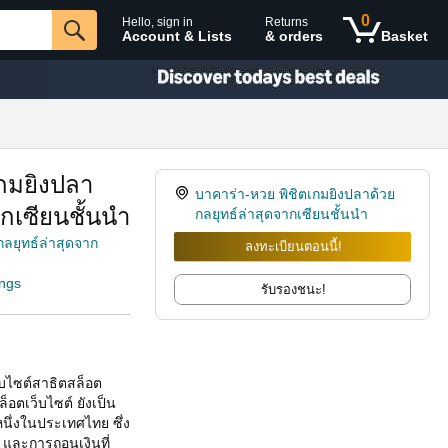
0
Hello, sign in
Returns
Account & Lists
& orders
Basket
เกมยิงปลา
บาคาร่า-หวย พิชิตเกมยิงปลาด้วย
ากเซียนชั้นนำ
กลยุทธ์ล่าสุดจากเซียนชั้นนำ
ลยุทธ์ล่าสุดจาก
ลงทะเบียนตอนนี้!
ings
รับรองชนะ!
็บไซต์สาธิตสล็อต
อตเว็บไซต์ ยังเป็น
หนึ่งในประเทศไทย ซึ่ง
 และการถอนเงินที่