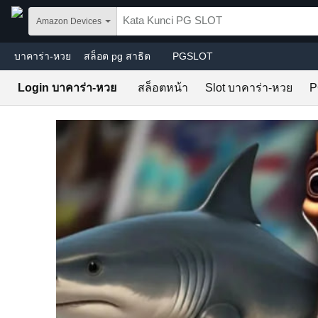
Skip to main content
Amazon Devices
บาคาร่า-หวย
สล็อต pg สาธิต
PGSLOT
Login บาคาร่า-หวย
สล็อตหน้า
Slot บาคาร่า-หวย
P