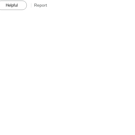
Report
Helpful