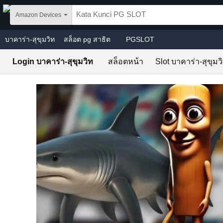
Skip to main content
Amazon Devices
บาคาร่า-สุขุมวิท
สล็อต pg สาธิต
PGSLOT
Login บาคาร่า-สุขุมวิท
สล็อตหน้า
Slot บาคาร่า-สุขุมว