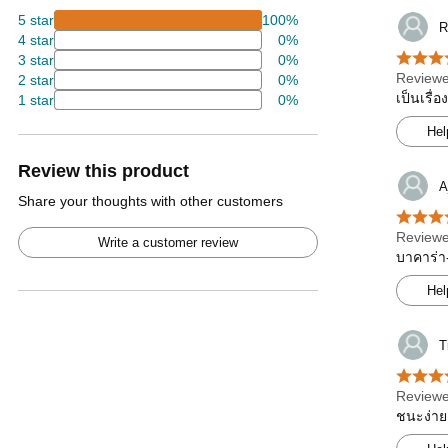
5 star
100%
R
4 star
0%
3 star
0%
Reviewe
2 star
0%
เป็นเรื่
1 star
0%
Hel
Review this product
A
Share your thoughts with other customers
Reviewe
Write a customer review
บาคาร่า-
Hel
T
Reviewe
ชนะง่าย