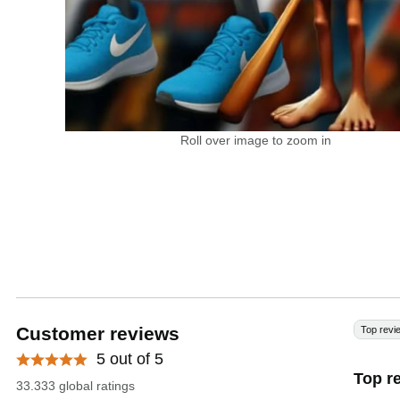
Roll over image to zoom in
Customer reviews
Top revi
5 out of 5
Top r
33.333 global ratings