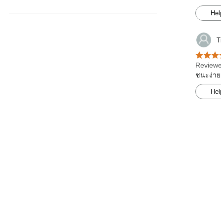
Hel
T
Reviewe
ชนะง่าย
Hel