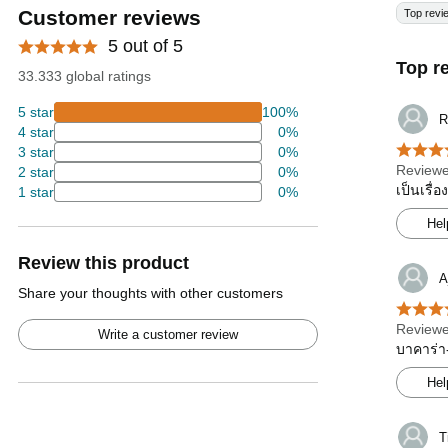
Customer reviews
Top revi
5 out of 5
Top r
33.333 global ratings
5 star
100%
R
4 star
0%
3 star
0%
Reviewe
2 star
0%
เป็นเรื่
1 star
0%
Hel
Review this product
A
Share your thoughts with other customers
Reviewe
Write a customer review
บาคาร่า-
Hel
T