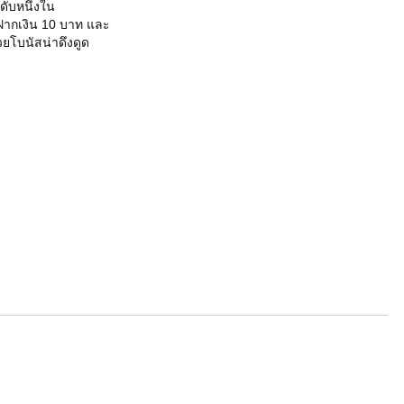
นดับหนึ่งใน
ฝากเงิน 10 บาท และ
วยโบนัสน่าดึงดูด