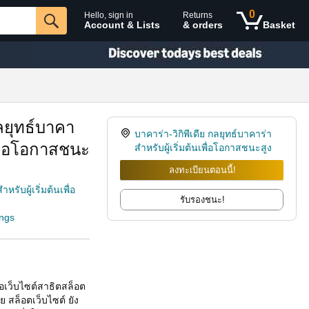
0
Hello, sign in
Returns
Account & Lists
& orders
Basket
กลยุทธ์บาคา
บาคาร่า-วิกิพีเดีย กลยุทธ์บาคาร่า
เพื่อโอกาสชนะ
สำหรับผู้เริ่มต้นเพื่อโอกาสชนะสูง
ลงทะเบียนตอนนี้!
หรับผู้เริ่มต้นเพื่อ
รับรองชนะ!
ings
คือเว็บไซต์สาธิตสล็อต
ย สล็อตเว็บไซต์ ยัง