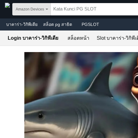
Skip to main content
Amazon Devices
บาคาร่า-วิกิพีเดีย
สล็อต pg สาธิต
PGSLOT
Login บาคาร่า-วิกิพีเดีย
สล็อตหน้า
Slot บาคาร่า-วิกิพีเ