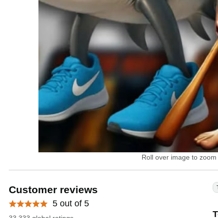
Roll over image to zoom 
Customer reviews
5 out of 5
T