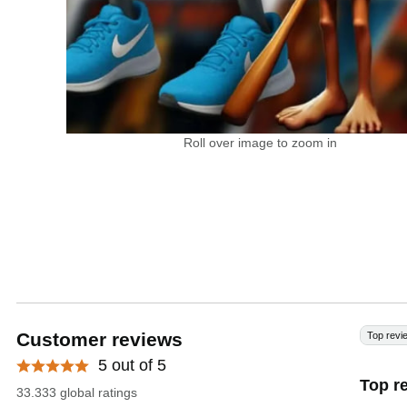
Roll over image to zoom in
Customer reviews
Top revi
5 out of 5
Top r
33.333 global ratings