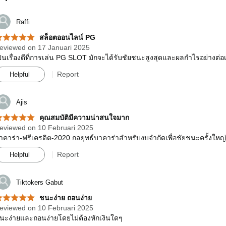
Raffi
สล็อตออนไลน์ PG
eviewed on 17 Januari 2025
ป็นเรื่องดีที่การเล่น PG SLOT มักจะได้รับชัยชนะสูงสุดและผลกำไรอย่างต่อเ
Report
Helpful
Ajis
คุณสมบัติมีความน่าสนใจมาก
eviewed on 10 Februari 2025
าคาร่า-ฟรีเครดิต-2020 กลยุทธ์บาคาร่าสำหรับงบจำกัดเพื่อชัยชนะครั้งใหญ่
Report
Helpful
Tiktokers Gabut
ชนะง่าย ถอนง่าย
eviewed on 10 Februari 2025
นะง่ายและถอนง่ายโดยไม่ต้องหักเงินใดๆ