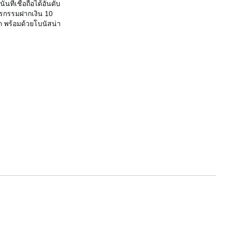
ที่เชื่อถือได้อันดับ
ุรกรรมฝากเงิน 10
 พร้อมด้วยโบนัสน่า