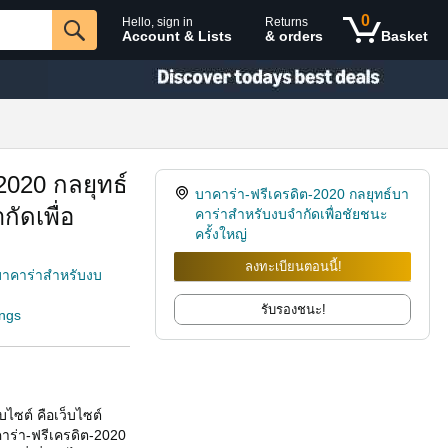
0
Hello, sign in
Returns
Account & Lists
& orders
Basket
2020 กลยุทธ์
บาคาร่า-ฟรีเครดิต-2020 กลยุทธ์บา
ัดเพื่อ
คาร่าสำหรับงบจำกัดเพื่อชัยชนะ
ครั้งใหญ่
ลงทะเบียนตอนนี้!
บาคาร่าสำหรับงบ
รับรองชนะ!
ings
ไซต์ คือเว็บไซต์
ร่า-ฟรีเครดิต-2020