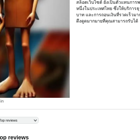
สล็อตเว็บไซต์ ยังเป็นตัวแทนการพนัน
หนึ่งในประเทศไทย ซึ่งให้บริการธ
บาท และการถอนเงินที่รวดเร็วมาก
ดึงดูดมากมายที่คุณสามารถรับได้
in
Top reviews
op reviews