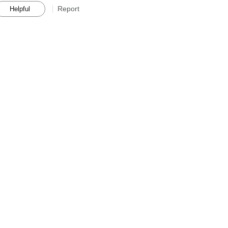
Report
Helpful