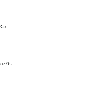
นื่อง
ในคาสิโน