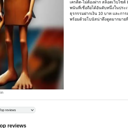
เครดิต-ไม่ต้องฝาก สล็อตเว็บไซต์
พนันที่เชื่อถือได้อันดับหนึ่งในประ
ธุรกรรมฝากเงิน 10 บาท และการถ
พร้อมด้วยโบนัสน่าดึงดูดมากมายท
in
Top reviews
op reviews