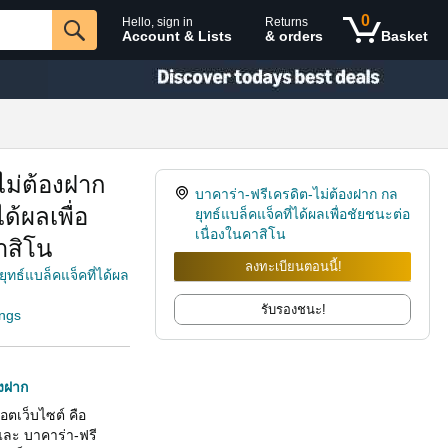
0
Hello, sign in
Returns
Account & Lists
& orders
Basket
ไม่ต้องฝาก
บาคาร่า-ฟรีเครดิต-ไม่ต้องฝาก กล
ด้ผลเพื่อ
ยุทธ์แบล็คแจ็คที่ได้ผลเพื่อชัยชนะต่อ
เนื่องในคาสิโน
าสิโน
ลงทะเบียนตอนนี้!
ุทธ์แบล็คแจ็คที่ได้ผล
รับรองชนะ!
ings
องฝาก
อตเว็บไซต์ คือ
และ บาคาร่า-ฟรี