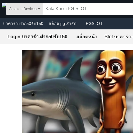
Skip to main content
Amazon Devices
บาคาร่า-ฝาก50รับ150
สล็อต pg สาธิต
PGSLOT
Login บาคาร่า-ฝาก50รับ150
สล็อตหน้า
Slot บาคาร่า