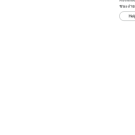
Reviewe
ชนะง่าย
Hel