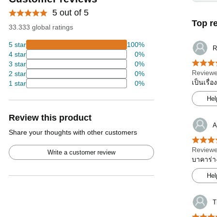
5 out of 5
Top r
33.333 global ratings
5 star
100%
R
4 star
0%
3 star
0%
Reviewe
2 star
0%
เป็นเรื่
1 star
0%
Hel
Review this product
A
Share your thoughts with other customers
Reviewe
Write a customer review
บาคาร่า-
Hel
T