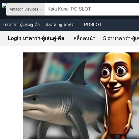
Skip to main content
Amazon Devices
บาคาร่า-ผู้เล่นคู่-คือ
สล็อต pg สาธิต
PGSLOT
Login บาคาร่า-ผู้เล่นคู่-คือ
สล็อตหน้า
Slot บาคาร่า-ผู้เล