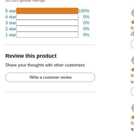
33.333 global ratings
5 star
100%
4 star
0%
3 star
0%
R
2 star
0%
เ
1 star
0%
Review this product
Share your thoughts with other customers
R
Write a customer review
บ
R
ช