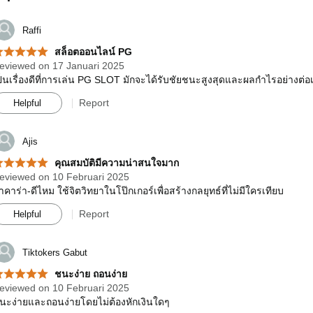
Raffi
สล็อตออนไลน์ PG
eviewed on 17 Januari 2025
ป็นเรื่องดีที่การเล่น PG SLOT มักจะได้รับชัยชนะสูงสุดและผลกำไรอย่างต่อเ
Report
Helpful
Ajis
คุณสมบัติมีความน่าสนใจมาก
eviewed on 10 Februari 2025
าคาร่า-ดีไหม ใช้จิตวิทยาในโป๊กเกอร์เพื่อสร้างกลยุทธ์ที่ไม่มีใครเทียบ
Report
Helpful
Tiktokers Gabut
ชนะง่าย ถอนง่าย
eviewed on 10 Februari 2025
นะง่ายและถอนง่ายโดยไม่ต้องหักเงินใดๆ