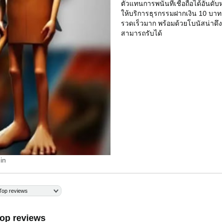
ตัวแทนการพนันที่เชื่อถือได้อันดับ
ให้บริการธุรกรรมฝากเงิน 10 บาท
รวดเร็วมาก พร้อมด้วยโบนัสน่าดึง
สามารถรับได้
in
Top reviews
op reviews