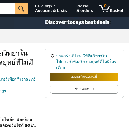
0
Hello, sign in
Returns
Account & Lists
& orders
Basket
ิตวิทยาใน
บาคาร่า-ดีไหม ใช้จิตวิทยาใน
ยุทธ์ที่ไม่มี
โป๊กเกอร์เพื่อสร้างกลยุทธ์ที่ไม่มีใคร
เทียบ
ลงทะเบียนตอนนี้!
อร์เพื่อสร้างกลยุทธ์
รับรองชนะ!
ings
เว็บไซต์สาธิตสล็อต
็อตเว็บไซต์ ยังเป็น