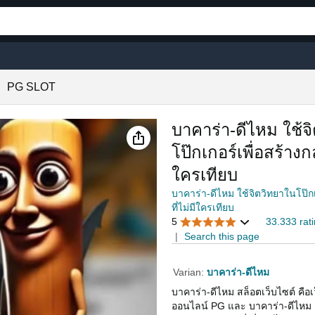
PG SLOT
บาคาร่า-ดีไหม ใช้จ
โป๊กเกอร์เพื่อสร้างกล
ใครเทียบ
บาคาร่า-ดีไหม ใช้จิตวิทยาในโป๊กเก
ที่ไม่มีใครเทียบ
5
33.333 rat
|
Search this page
Varian:
บาคาร่า-ดีไหม
บาคาร่า-ดีไหม สล็อตเว็บไซต์ คือ
ออนไลน์ PG และ บาคาร่า-ดีไหม สล