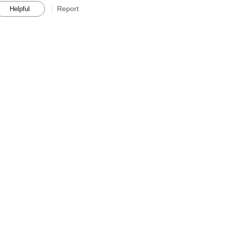
Report
Helpful