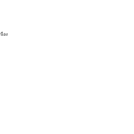
นื่อง