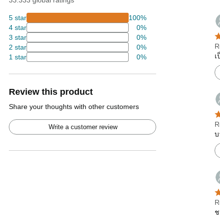
33.333 global ratings
5 star
100%
4 star
0%
3 star
0%
R
2 star
0%
เ
1 star
0%
Review this product
Share your thoughts with other customers
R
Write a customer review
บ
R
ช