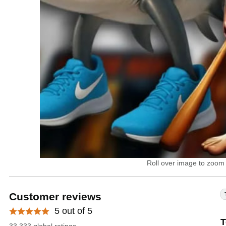
Roll over image to zoom 
Customer reviews
5 out of 5
T