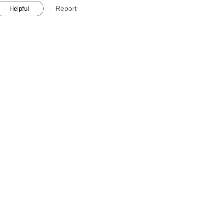
Report
Helpful