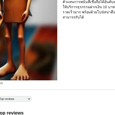
ตัวแทนการพนันที่เชื่อถือได้อันดับ
ให้บริการธุรกรรมฝากเงิน 10 บาท
รวดเร็วมาก พร้อมด้วยโบนัสน่าดึง
สามารถรับได้
in
Top reviews
op reviews