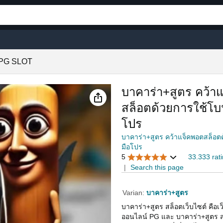
PG SLOT
บาคาร่า+สูตร คว้า
สล็อตด้วยการใช้โบน
โปร
บาคาร่า+สูตร คว้าแจ็คพอตสล็อตด
มือโปร
5
33.333 rat
|
Search this page
Varian:
บาคาร่า+สูตร
บาคาร่า+สูตร สล็อตเว็บไซต์ คือเ
ออนไลน์ PG และ บาคาร่า+สูตร สล