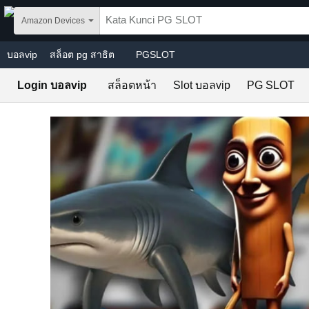
Skip to main content
Amazon Devices
บอลvip
สล็อต pg สาธิต
PGSLOT
Login บอลvip
สล็อตหน้า
Slot บอลvip
PG SLOT