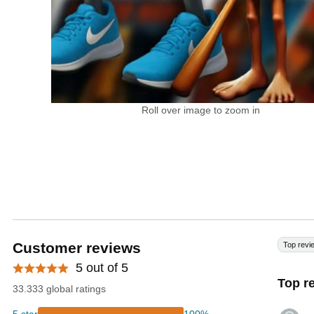
Roll over image to zoom in
Customer reviews
Top revi
5 out of 5
Top r
33.333 global ratings