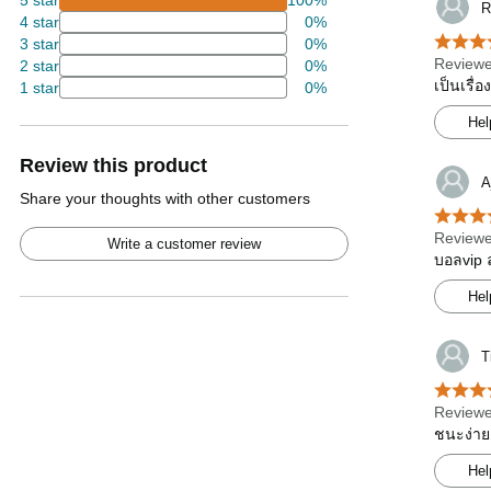
5 star
100%
R
4 star
0%
3 star
0%
Reviewe
2 star
0%
เป็นเรื่
1 star
0%
Hel
Review this product
A
Share your thoughts with other customers
Reviewe
Write a customer review
บอลvip 
Hel
T
Reviewe
ชนะง่าย
Hel