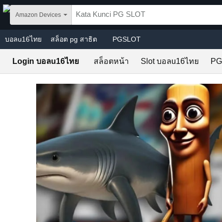
Skip to main content
Amazon Devices
บอลu16ไทย
สล็อต pg สาธิต
PGSLOT
Login บอลu16ไทย
สล็อตหน้า
Slot บอลu16ไทย
PG