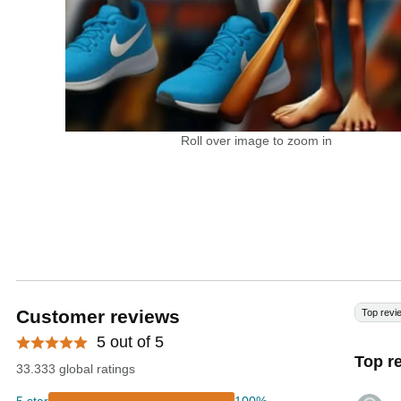
Roll over image to zoom in
Customer reviews
Top revi
5 out of 5
Top r
33.333 global ratings