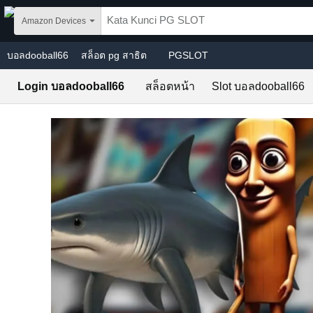
Skip to main content
Amazon Devices
บอลdooball66
สล็อต pg สาธิต
PGSLOT
Login บอลdooball66
สล็อตหน้า
Slot บอลdooball66