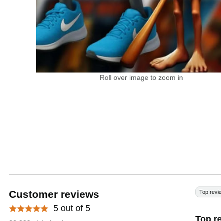
Roll over image to zoom in
Customer reviews
Top revi
5 out of 5
Top r