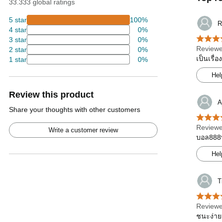
33.333 global ratings
5 star
100%
R
4 star
0%
3 star
0%
Reviewe
2 star
0%
เป็นเรื่
1 star
0%
Hel
Review this product
A
Share your thoughts with other customers
Reviewe
Write a customer review
บอล888พ
Hel
T
Reviewe
ชนะง่าย