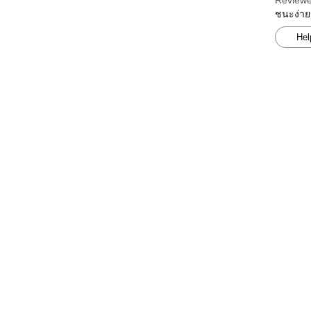
Reviewe
ชนะง่าย
Hel