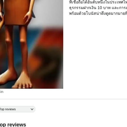
ที่เชื่อถือได้อันดับหนึ่งในประเทศไ
ธุรกรรมฝากเงิน 10 บาท และการถ
พร้อมด้วยโบนัสน่าดึงดูดมากมายท
in
Top reviews
op reviews