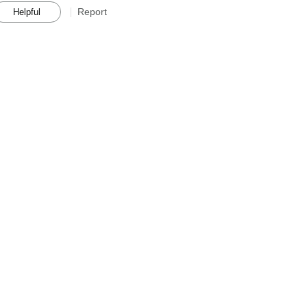
Report
Helpful