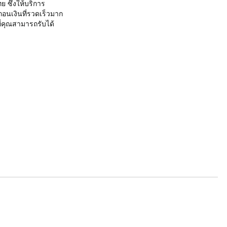
ทย ซึ่งให้บริการ
อนเงินที่รวดเร็วมาก
ี่คุณสามารถรับได้