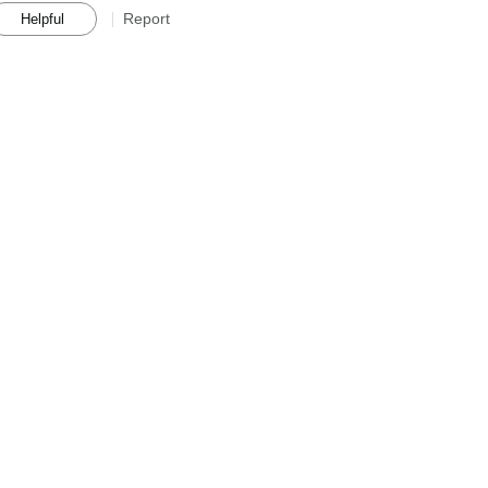
Report
Helpful