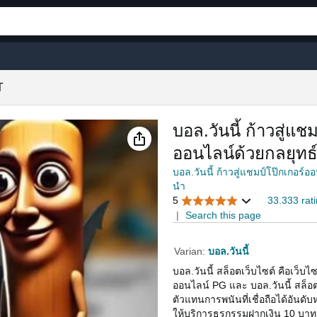
T
บอล.วันนี้ ก้าวสู่แช
ออนไลน์ด้วยกลยุทธ์
บอล.วันนี้ ก้าวสู่แชมป์โป๊กเกอร์อ
นำ
5
33.333 rat
|
Search this page
Varian:
บอล.วันนี้
บอล.วันนี้ สล็อตเว็บไซต์ คือเว็บไ
ออนไลน์ PG และ บอล.วันนี้ สล็อตเ
ตัวแทนการพนันที่เชื่อถือได้อันดับ
ให้บริการธุรกรรมฝากเงิน 10 บาท