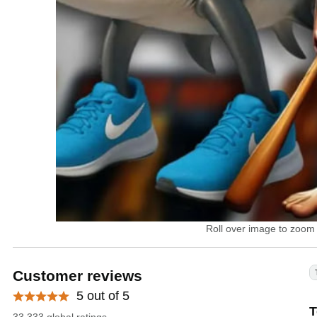
Roll over image to zoom 
Customer reviews
5 out of 5
T