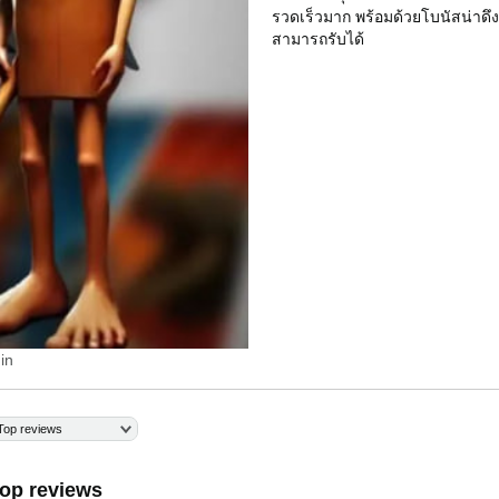
รวดเร็วมาก พร้อมด้วยโบนัสน่าดึง
สามารถรับได้
in
Top reviews
op reviews