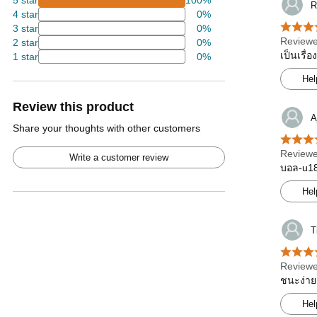
5 star
100%
R
4 star
0%
3 star
0%
Reviewe
2 star
0%
เป็นเรื่
1 star
0%
Hel
Review this product
A
Share your thoughts with other customers
Reviewe
Write a customer review
บอล-u18 
Hel
T
Reviewe
ชนะง่าย
Hel