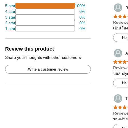
5 star
100%
R
4 star
0%
3 star
0%
Reviewe
2 star
0%
เป็นเรื่
1 star
0%
Hel
Review this product
A
Share your thoughts with other customers
Reviewe
Write a customer review
บอล-olym
Hel
T
Reviewe
ชนะง่าย