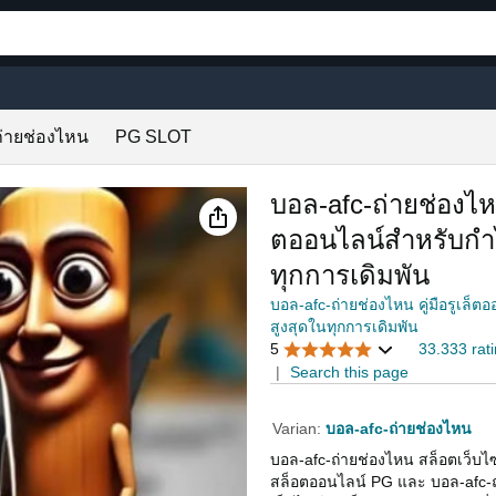
ถ่ายช่องไหน
PG SLOT
บอล-afc-ถ่ายช่องไหน 
ตออนไลน์สำหรับกำ
ทุกการเดิมพัน
บอล-afc-ถ่ายช่องไหน คู่มือรูเล็
สูงสุดในทุกการเดิมพัน
5
33.333 rat
|
Search this page
Varian:
บอล-afc-ถ่ายช่องไหน
บอล-afc-ถ่ายช่องไหน สล็อตเว็บไซ
สล็อตออนไลน์ PG และ บอล-afc-ถ