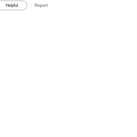
Report
Helpful