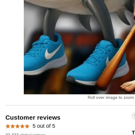
Roll over image to zoom 
Customer reviews
5 out of 5
T