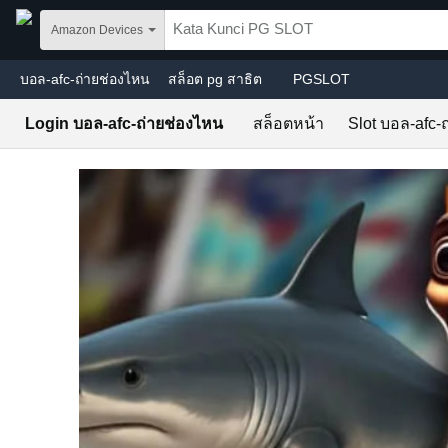
Skip to main content
Amazon Devices
บอล-afc-ถ่ายช่องไหน
สล็อต pg สาธิต
PGSLOT
Login บอล-afc-ถ่ายช่องไหน
สล็อตหน้า
Slot บอล-afc-