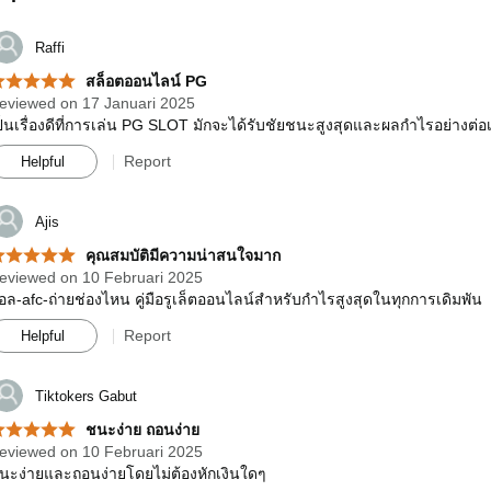
Raffi
สล็อตออนไลน์ PG
eviewed on 17 Januari 2025
ป็นเรื่องดีที่การเล่น PG SLOT มักจะได้รับชัยชนะสูงสุดและผลกำไรอย่างต่อเ
Report
Helpful
Ajis
คุณสมบัติมีความน่าสนใจมาก
eviewed on 10 Februari 2025
อล-afc-ถ่ายช่องไหน คู่มือรูเล็ตออนไลน์สำหรับกำไรสูงสุดในทุกการเดิมพัน
Report
Helpful
Tiktokers Gabut
ชนะง่าย ถอนง่าย
eviewed on 10 Februari 2025
นะง่ายและถอนง่ายโดยไม่ต้องหักเงินใดๆ