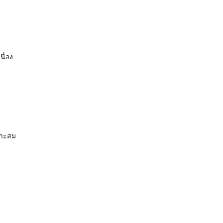
นื่อง
มาะสม