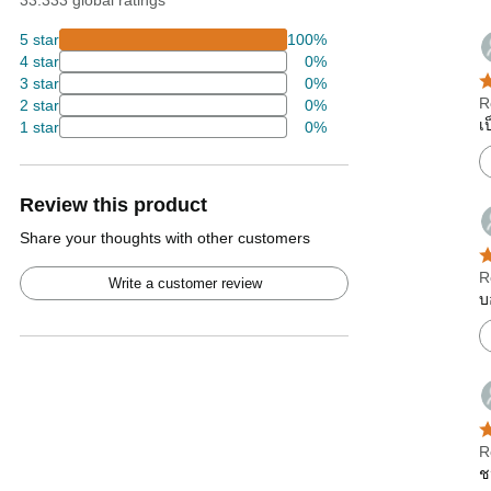
33.333 global ratings
5 star
100%
4 star
0%
3 star
0%
R
2 star
0%
เ
1 star
0%
Review this product
Share your thoughts with other customers
R
Write a customer review
บ
R
ช