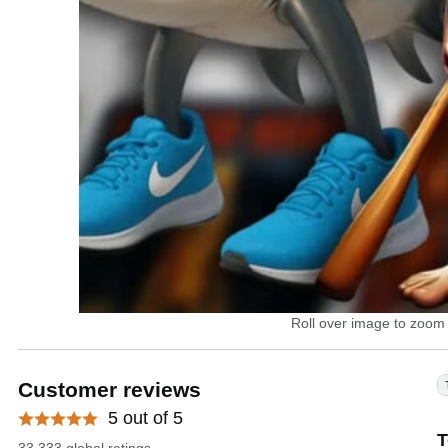
Roll over image to zoom 
Customer reviews
5 out of 5
T