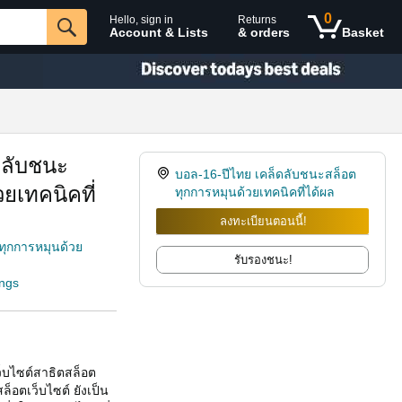
0
Hello, sign in
Returns
Account & Lists
& orders
Basket
ดลับชนะ
บอล-16-ปีไทย เคล็ดลับชนะสล็อต
ยเทคนิคที่
ทุกการหมุนด้วยเทคนิคที่ได้ผล
ลงทะเบียนตอนนี้!
ทุกการหมุนด้วย
รับรองชนะ!
ings
ว็บไซต์สาธิตสล็อต
็อตเว็บไซต์ ยังเป็น