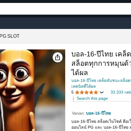
PG SLOT
บอล-16-ปีไทย เคล็
สล็อตทุกการหมุนด้ว
ได้ผล
บอล-16-ปีไทย เคล็ดลับชนะสล็อต
เทคนิคที่ได้ผล
5
33.333 rat
|
Search this page
Varian:
บอล-16-ปีไทย
บอล-16-ปีไทย สล็อตเว็บไซต์ คือเ
ออนไลน์ PG และ บอล-16-ปีไทย สล