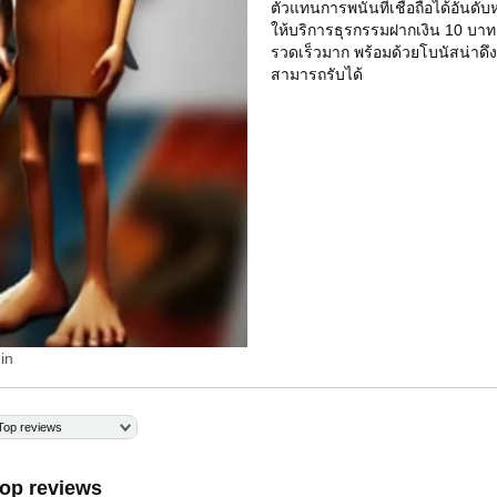
ตัวแทนการพนันที่เชื่อถือได้อันดับ
ให้บริการธุรกรรมฝากเงิน 10 บาท
รวดเร็วมาก พร้อมด้วยโบนัสน่าดึง
สามารถรับได้
in
Top reviews
op reviews