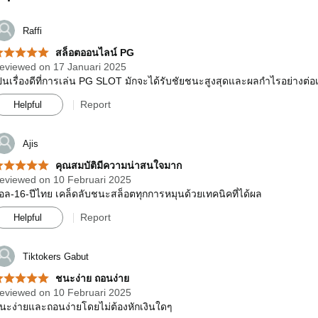
Raffi
สล็อตออนไลน์ PG
eviewed on 17 Januari 2025
ป็นเรื่องดีที่การเล่น PG SLOT มักจะได้รับชัยชนะสูงสุดและผลกำไรอย่างต่อเ
Report
Helpful
Ajis
คุณสมบัติมีความน่าสนใจมาก
eviewed on 10 Februari 2025
อล-16-ปีไทย เคล็ดลับชนะสล็อตทุกการหมุนด้วยเทคนิคที่ได้ผล
Report
Helpful
Tiktokers Gabut
ชนะง่าย ถอนง่าย
eviewed on 10 Februari 2025
นะง่ายและถอนง่ายโดยไม่ต้องหักเงินใดๆ