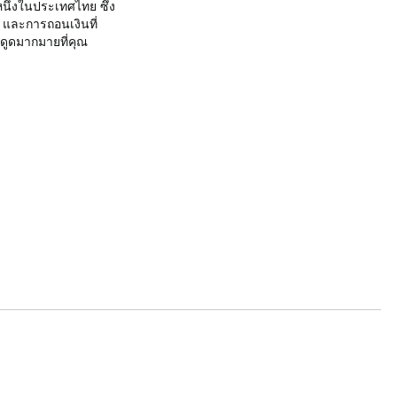
หนึ่งในประเทศไทย ซึ่ง
 และการถอนเงินที่
ดูดมากมายที่คุณ