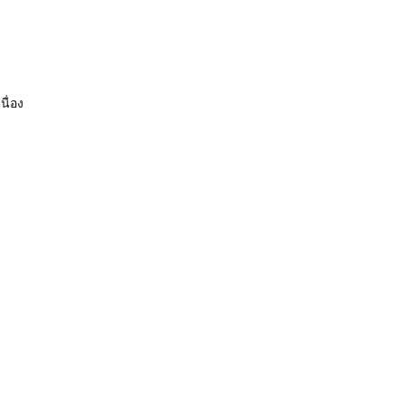
นื่อง