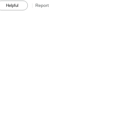
Report
Helpful