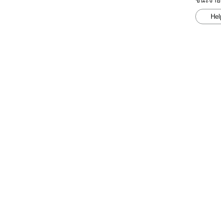
ชนะง่าย
Hel