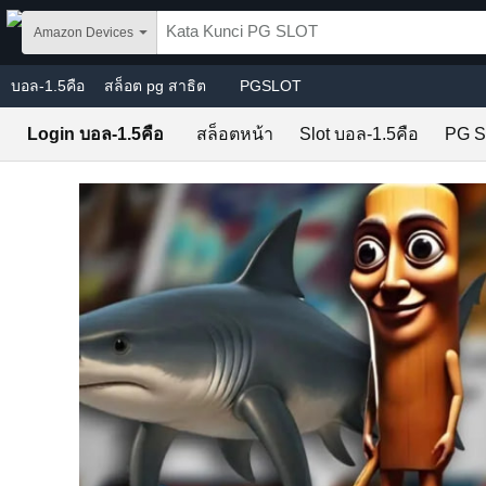
Skip to main content
Amazon Devices
บอล-1.5คือ
สล็อต pg สาธิต
PGSLOT
Login บอล-1.5คือ
สล็อตหน้า
Slot บอล-1.5คือ
PG 