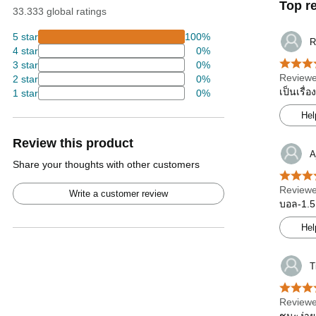
Top r
33.333 global ratings
5 star
100%
R
4 star
0%
3 star
0%
Reviewe
2 star
0%
เป็นเรื่
1 star
0%
Hel
Review this product
A
Share your thoughts with other customers
Reviewe
Write a customer review
บอล-1.5
Hel
T
Reviewe