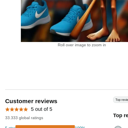
Roll over image to zoom in
Customer reviews
Top revi
5 out of 5
Top r
33.333 global ratings