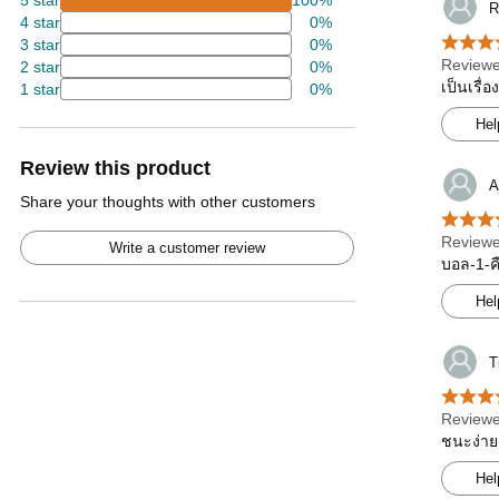
5 star
100%
R
4 star
0%
3 star
0%
Reviewe
2 star
0%
เป็นเรื่
1 star
0%
Hel
Review this product
A
Share your thoughts with other customers
Reviewe
Write a customer review
บอล-1-คื
Hel
T
Reviewe
ชนะง่าย
Hel