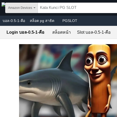
Skip to main content
Amazon Devices
บอล-0.5-1-คือ
สล็อต pg สาธิต
PGSLOT
Login บอล-0.5-1-คือ
สล็อตหน้า
Slot บอล-0.5-1-คือ