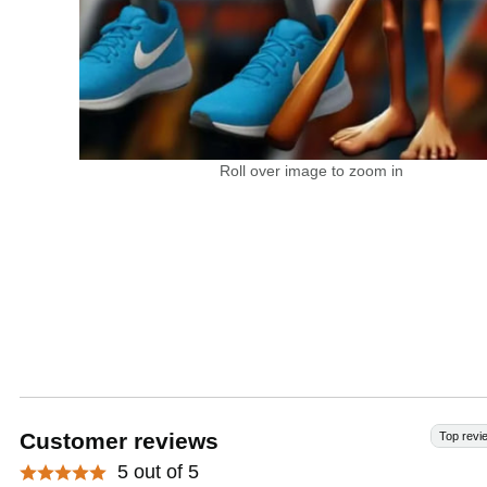
Roll over image to zoom in
Customer reviews
Top revi
5 out of 5