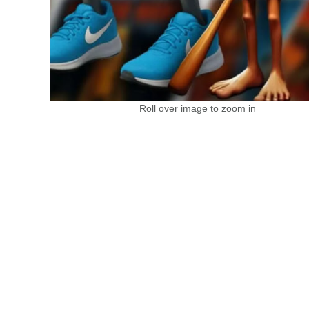
Roll over image to zoom in