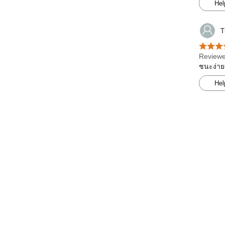
Hel
T
Reviewe
ชนะง่าย
Hel