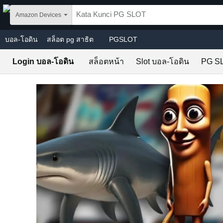
Skip to main content
Amazon Devices
บอล-โอดิน
สล็อต pg สาธิต
PGSLOT
Login บอล-โอดิน
สล็อตหน้า
Slot บอล-โอดิน
PG S