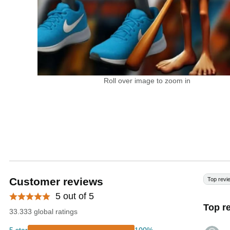
Roll over image to zoom in
Customer reviews
Top revi
5 out of 5
Top r
33.333 global ratings