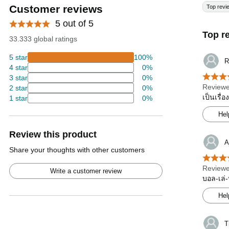
Customer reviews
Top revi
5 out of 5
Top r
33.333 global ratings
5 star
100%
R
4 star
0%
3 star
0%
Reviewe
2 star
0%
เป็นเรื่
1 star
0%
Hel
Review this product
A
Share your thoughts with other customers
Reviewe
Write a customer review
บอล-เล่-
Hel
T