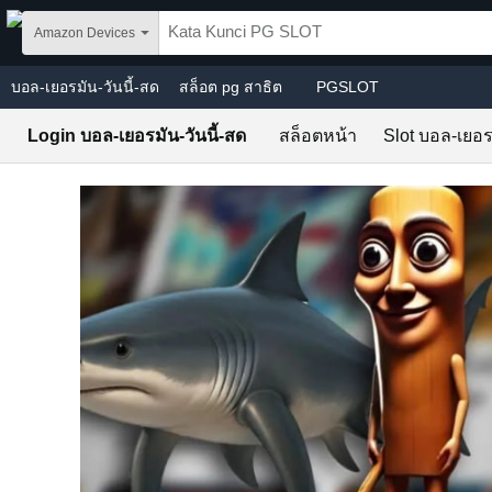
Skip to main content
Amazon Devices
บอล-เยอรมัน-วันนี้-สด
สล็อต pg สาธิต
PGSLOT
Login บอล-เยอรมัน-วันนี้-สด
สล็อตหน้า
Slot บอล-เยอรม