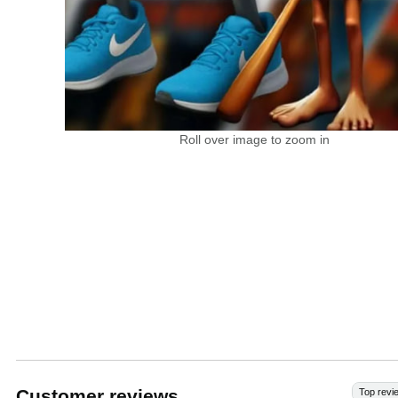
Roll over image to zoom in
Customer reviews
Top revi