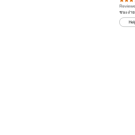
Reviewe
ชนะง่าย
Hel