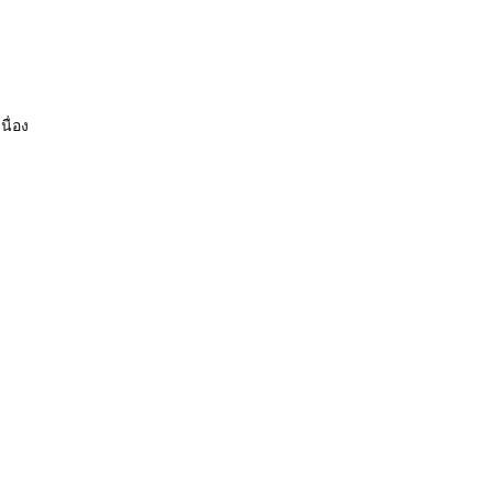
นื่อง