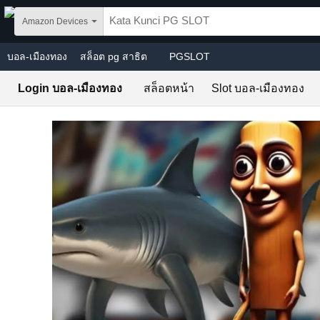
Skip to main content
Amazon Devices
บอล-เมืองทอง
สล็อต pg สาธิต
PGSLOT
Login บอล-เมืองทอง
สล็อตหน้า
Slot บอล-เมืองทอง