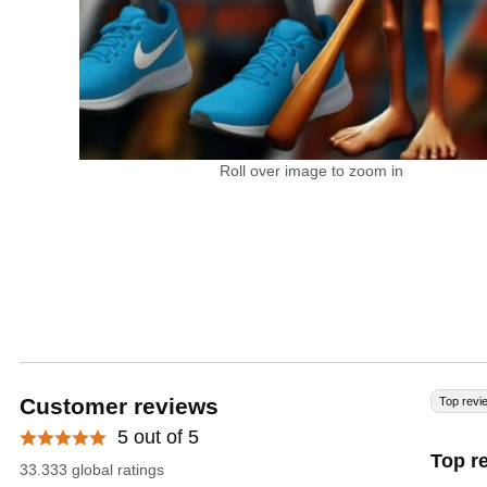
Roll over image to zoom in
Customer reviews
Top revi
5 out of 5
Top r
33.333 global ratings