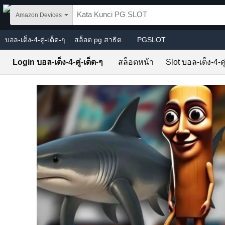
Skip to main content
Amazon Devices
บอล-เต็ง-4-คู่-เด็ด-ๆ
สล็อต pg สาธิต
PGSLOT
Login บอล-เต็ง-4-คู่-เด็ด-ๆ
สล็อตหน้า
Slot บอล-เต็ง-4-คู