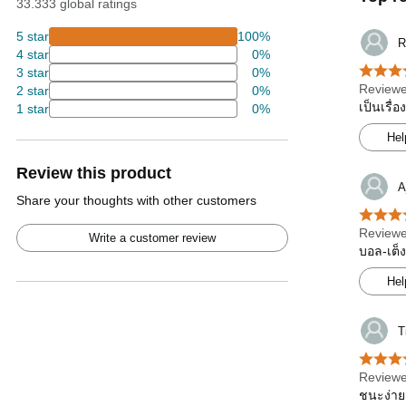
33.333 global ratings
5 star
100%
R
4 star
0%
3 star
0%
Reviewe
2 star
0%
เป็นเรื่
1 star
0%
Hel
Review this product
A
Share your thoughts with other customers
Reviewe
Write a customer review
บอล-เต็ง
Hel
T
Reviewe
ชนะง่าย