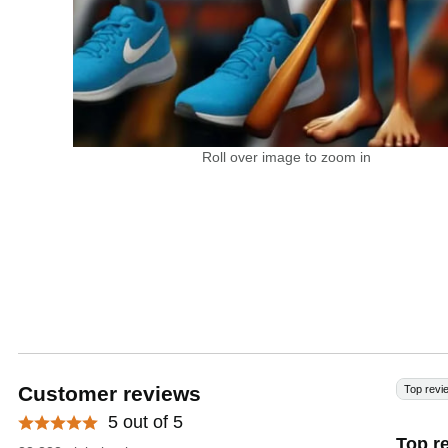
Roll over image to zoom in
Customer reviews
Top revi
5 out of 5
Top r