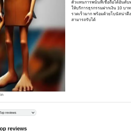
ตัวแทนการพนันที่เชื่อถือได้อันดับ
ให้บริการธุรกรรมฝากเงิน 10 บาท
รวดเร็วมาก พร้อมด้วยโบนัสน่าดึง
สามารถรับได้
in
Top reviews
op reviews