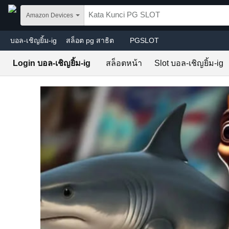
Skip to main content
Amazon Devices
บอล-เชิญยิ้ม-ig
สล็อต pg สาธิต
PGSLOT
Login บอล-เชิญยิ้ม-ig
สล็อตหน้า
Slot บอล-เชิญยิ้ม-ig