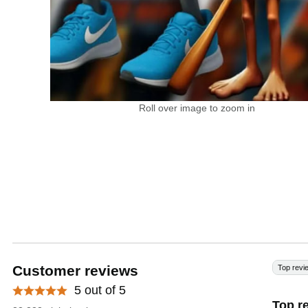
Roll over image to zoom in
Customer reviews
Top revi
5 out of 5
Top r