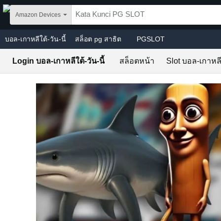
Skip to main content
Amazon Devices
บอล-เกาหลีใต้-วัน-นี้
สล็อต pg สาธิต
PGSLOT
Login บอล-เกาหลีใต้-วัน-นี้
สล็อตหน้า
Slot บอล-เกาหลีใ