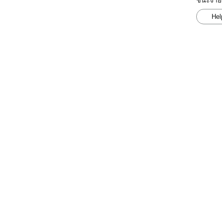
ชนะง่าย
Hel