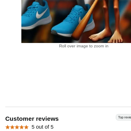
Roll over image to zoom in
Customer reviews
Top revi
5 out of 5