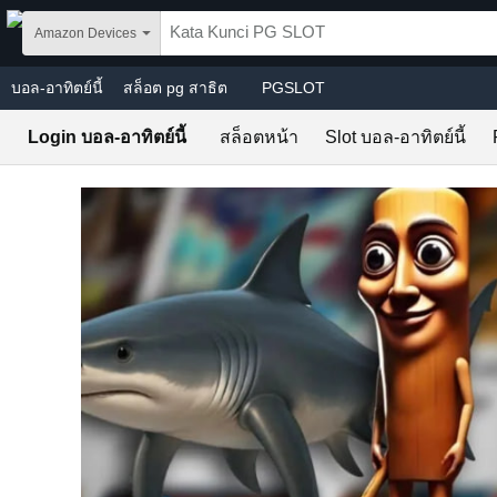
Skip to main content
Amazon Devices
บอล-อาทิตย์นี้
สล็อต pg สาธิต
PGSLOT
Login บอล-อาทิตย์นี้
สล็อตหน้า
Slot บอล-อาทิตย์นี้