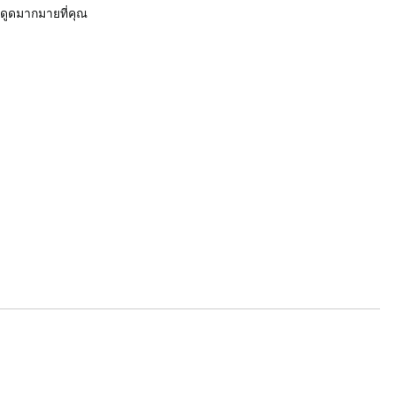
ดูดมากมายที่คุณ