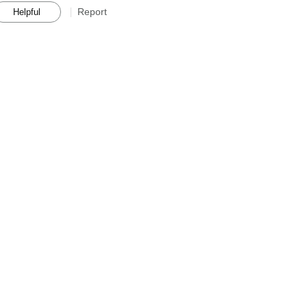
Report
Helpful