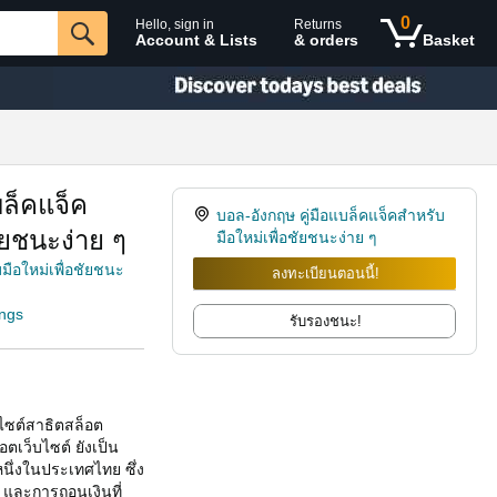
0
Hello, sign in
Returns
Account & Lists
& orders
Basket
บล็คแจ็ค
บอล-อังกฤษ คู่มือแบล็คแจ็คสำหรับ
ัยชนะง่าย ๆ
มือใหม่เพื่อชัยชนะง่าย ๆ
มือใหม่เพื่อชัยชนะ
ลงทะเบียนตอนนี้!
ings
รับรองชนะ!
บไซต์สาธิตสล็อต
ตเว็บไซต์ ยังเป็น
หนึ่งในประเทศไทย ซึ่ง
 และการถอนเงินที่