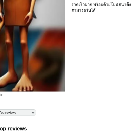
รวดเร็วมาก พร้อมด้วยโบนัสน่าดึง
สามารถรับได้
in
Top reviews
op reviews