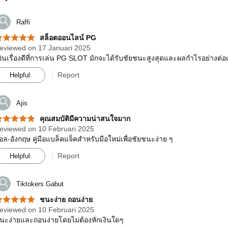
Raffi
สล็อตออนไลน์ PG
eviewed on 17 Januari 2025
ป็นเรื่องดีที่การเล่น PG SLOT มักจะได้รับชัยชนะสูงสุดและผลกำไรอย่างต่อเ
Report
Helpful
Ajis
คุณสมบัติมีความน่าสนใจมาก
eviewed on 10 Februari 2025
อล-อังกฤษ คู่มือแบล็คแจ็คสำหรับมือใหม่เพื่อชัยชนะง่าย ๆ
Report
Helpful
Tiktokers Gabut
ชนะง่าย ถอนง่าย
eviewed on 10 Februari 2025
นะง่ายและถอนง่ายโดยไม่ต้องหักเงินใดๆ