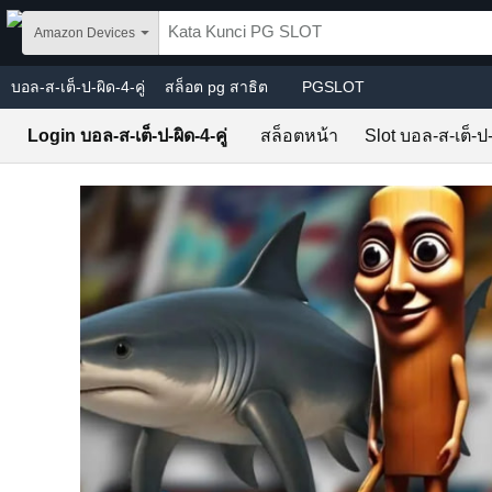
Skip to main content
Amazon Devices
บอล-ส-เต็-ป-ผิด-4-คู่
สล็อต pg สาธิต
PGSLOT
Login บอล-ส-เต็-ป-ผิด-4-คู่
สล็อตหน้า
Slot บอล-ส-เต็-ป-ผ