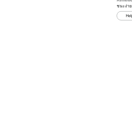
Reviewe
ชนะง่าย
Hel