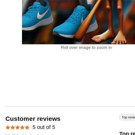
Roll over image to zoom in
Customer reviews
Top revi
5 out of 5
Top r