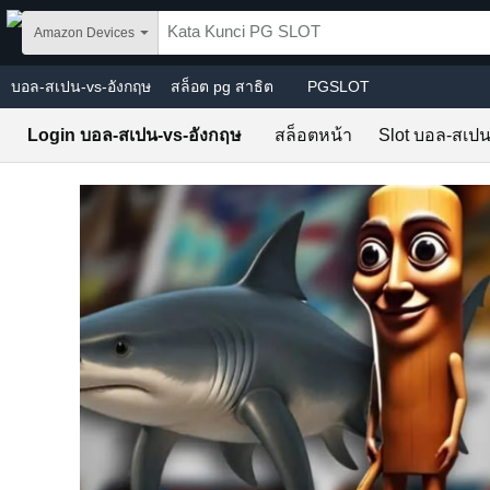
Skip to main content
Amazon Devices
บอล-สเปน-vs-อังกฤษ
สล็อต pg สาธิต
PGSLOT
Login บอล-สเปน-vs-อังกฤษ
สล็อตหน้า
Slot บอล-สเปน