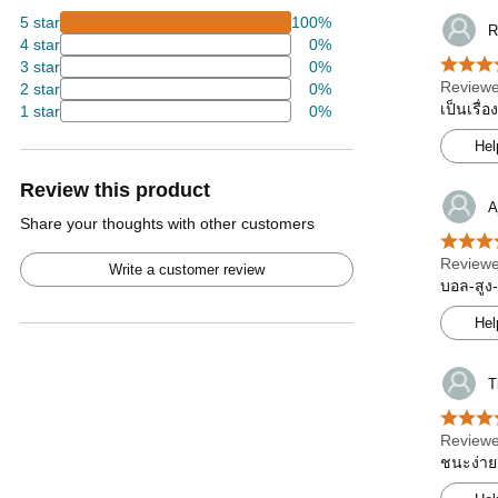
5 star
100%
R
4 star
0%
3 star
0%
Reviewe
2 star
0%
เป็นเรื่
1 star
0%
Hel
Review this product
A
Share your thoughts with other customers
Reviewe
Write a customer review
บอล-สูง-
Hel
T
Reviewe
ชนะง่าย