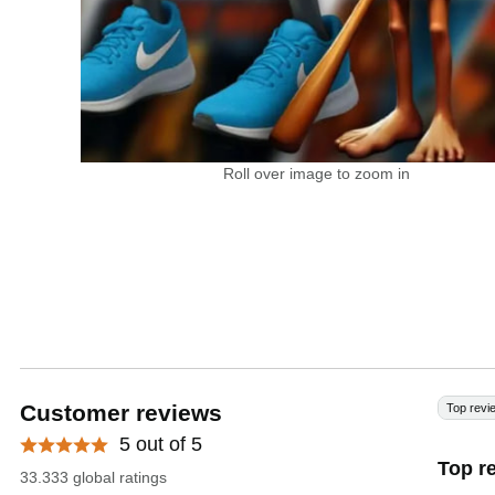
Roll over image to zoom in
Customer reviews
Top revi
5 out of 5
Top r
33.333 global ratings