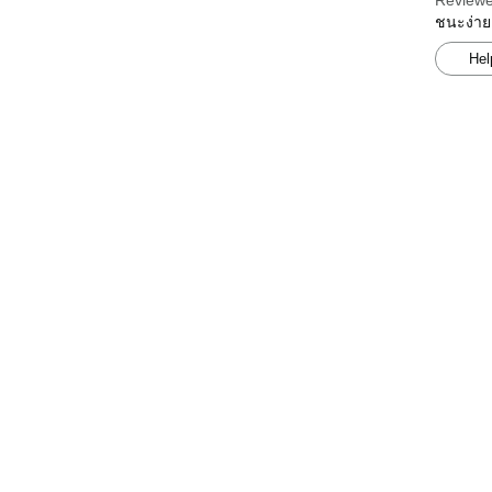
Reviewe
ชนะง่าย
Hel