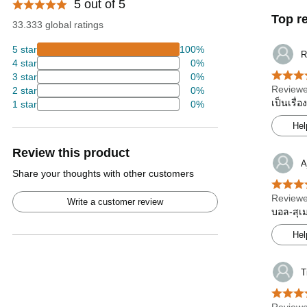
5 out of 5
Top r
33.333 global ratings
5 star
100%
R
4 star
0%
3 star
0%
Reviewe
2 star
0%
เป็นเรื่
1 star
0%
Hel
Review this product
A
Share your thoughts with other customers
Reviewe
Write a customer review
บอล-สุเ
Hel
T