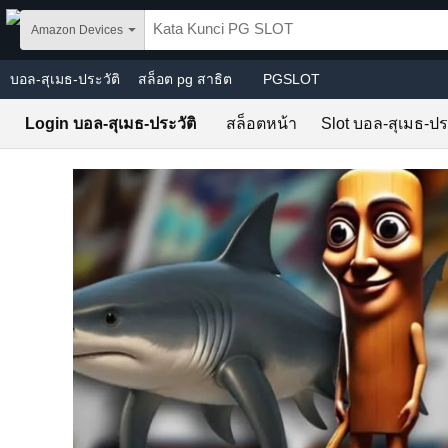
Skip to main content
Amazon Devices
บอล-สุเมธ-ประวัติ
สล็อต pg สาธิต
PGSLOT
Login บอล-สุเมธ-ประวัติ
สล็อตหน้า
Slot บอล-สุเมธ-ประ